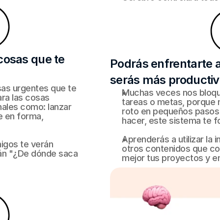
cosas que te 
Podrás enfrentarte 
serás más producti
s urgentes que te 
Muchas veces nos bloqu
a las cosas 
tareas o metas, porque n
ales como: lanzar 
roto en pequeños pasos 
 en forma, 
hacer, este sistema te f
.
Aprenderás a utilizar la i
gos te verán 
otros contenidos que co
án "¿De dónde saca 
mejor tus proyectos y e