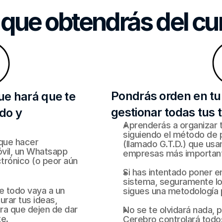
 que obtendrás del cu
Pondrás orden en tu 
ue hará que te
gestionar todas tus 
do y
Aprenderás a organizar to
siguiendo el método de 
que hacer 
(llamado G.T.D.) que usan
óvil, un Whatsapp 
empresas más importantes
trónico (o peor aún 
Si has intentado poner e
sistema, seguramente lo 
 todo vaya a un 
sigues una metodología
rar tus ideas, 
ra que dejen de dar 
No se te olvidará nada, 
te.
Cerebro controlará todos