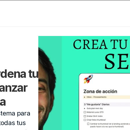
dena tu 
anzar 
ta
stema para
todas tus 