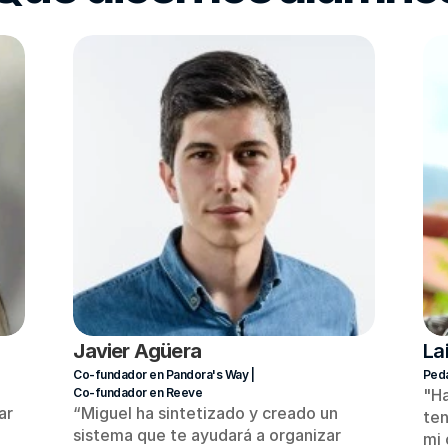
Javier Agüera
La
Co-fundador en Pandora's Way | 
Peda
Co-fundador en Reeve
"Ha
r 
“Miguel ha sintetizado y creado un 
ten
sistema que te ayudará a organizar 
mi 