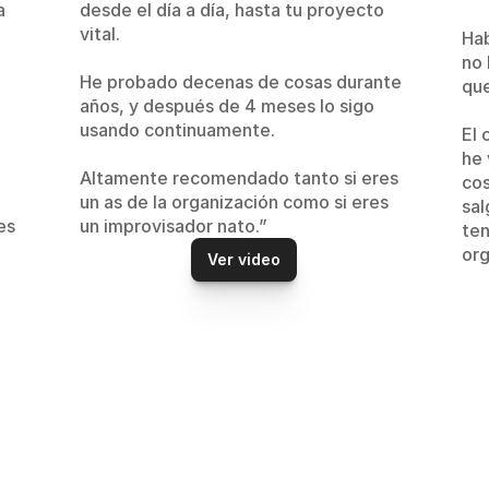
 
desde el día a día, hasta tu proyecto 
vital. 
Hab
no 
He probado decenas de cosas durante 
que
años, y después de 4 meses lo sigo 
usando continuamente. 
El 
he 
Altamente recomendado tanto si eres 
cos
un as de la organización como si eres 
sal
s 
un improvisador nato.”
ten
org
Ver video